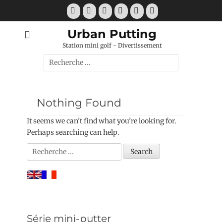
Skip
Facebook
Twitter
Googleplus
Email
Website
Phone
to
content
Urban Putting
Station mini golf - Divertissement
Search
for:
Nothing Found
It seems we can’t find what you’re looking for.
Perhaps searching can help.
Search
for:
Série mini-putter